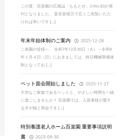
この度、百楽園の広報誌「ももとせ」のNo.83が発
刊となりました。 是非皆様方で広くご高覧いただ
ければ幸いです […]
年末年始体制のご案内
2025-12-28
ご来園の皆様へ 令和7年12月30日（火）～令和8
年１月４日（日）におきましては、終日機械警備体
制となってお […]
ペット面会開始しました
2025-11-27
大切なご家族であるペットと、やさしい時間を一緒
に過ごしませんか？ 百楽園では、入居者様が愛す
る犬や猫と再会でき […]
特別養護老人ホーム百楽園 重要事項説明
書
2025-09-30