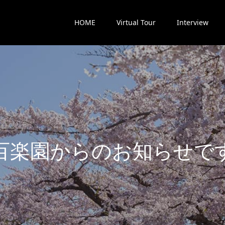
HOME
Virtual Tour
Interview
楽
園
か
ら
の
お
知
ら
せ
で
す