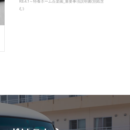
R8.4.1～特養ホーム百楽園_重要事項説明書(別紙含
む)