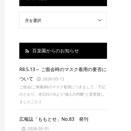
月を選択
百楽園からのお知らせ
R8.5.13～ ご面会時のマスク着用の要否に
ついて
2026-05-12
ご面会(ご来園)時のマスク着用につきまして、下記
のとおり、本日(5/13)より”個人の判断”と変更致し
ましたご […]
広報誌「ももとせ」No.83 発刊
2026-03-31