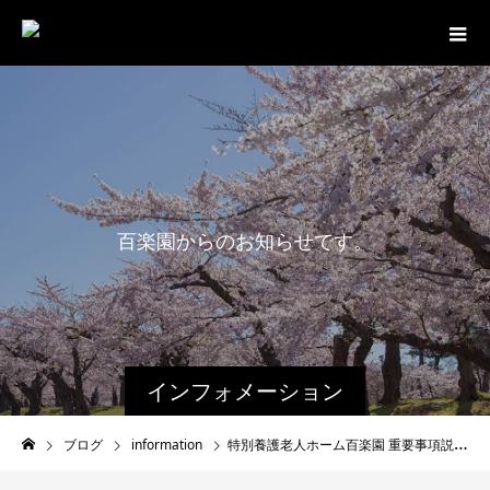
百
楽
園
か
ら
の
お
知
ら
せ
で
す
。
インフォメーション
ブログ
information
特別養護老人ホーム百楽園 重要事項説明書