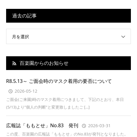
過去の記事
月を選択
百楽園からのお知らせ
R8.5.13～ ご面会時のマスク着用の要否について
2026-05-12
ご面会(ご来園)時のマスク着用につきまして、下記のとおり、本日
(5/13)より”個人の判断”と変更致しましたご […]
広報誌「ももとせ」No.83 発刊
2026-03-31
この度、百楽園の広報誌「ももとせ」のNo.83が発刊となりました。