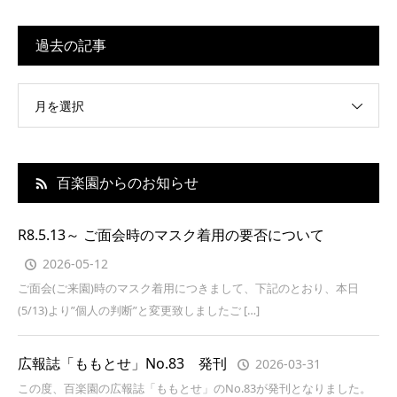
過去の記事
月を選択
百楽園からのお知らせ
R8.5.13～ ご面会時のマスク着用の要否について
2026-05-12
ご面会(ご来園)時のマスク着用につきまして、下記のとおり、本日
(5/13)より”個人の判断”と変更致しましたご […]
広報誌「ももとせ」No.83 発刊
2026-03-31
この度、百楽園の広報誌「ももとせ」のNo.83が発刊となりました。