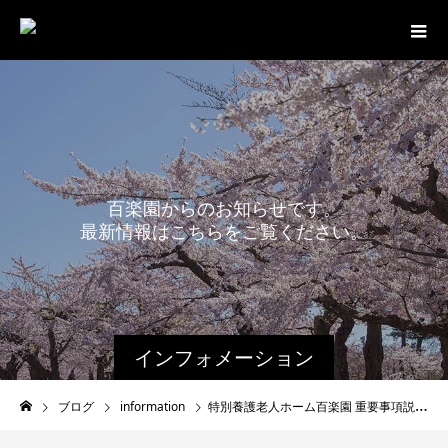
百
楽
園
か
ら
の
お
知
ら
せ
で
す
。
最
新
情
報
は
こ
ち
ら
を
ご
覧
く
だ
さ
い
。
インフォメーション
ブログ
information
特別養護老人ホーム百楽園 重要事項説明書