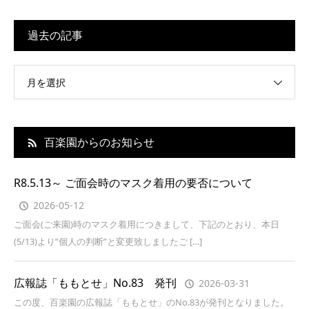
過去の記事
月を選択
百楽園からのお知らせ
R8.5.13～ ご面会時のマスク着用の要否について
2026-05-12
ご面会(ご来園)時のマスク着用につきまして、下記のとおり、本日
(5/13)より”個人の判断”と変更致しましたご […]
広報誌「ももとせ」No.83 発刊
2026-03-31
この度、百楽園の広報誌「ももとせ」のNo.83が発刊となりました。