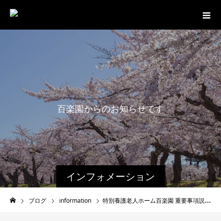
百
楽
園
か
ら
の
お
知
ら
せ
で
す
。
インフォメーション
ブログ
information
特別養護老人ホーム百楽園 重要事項説明書