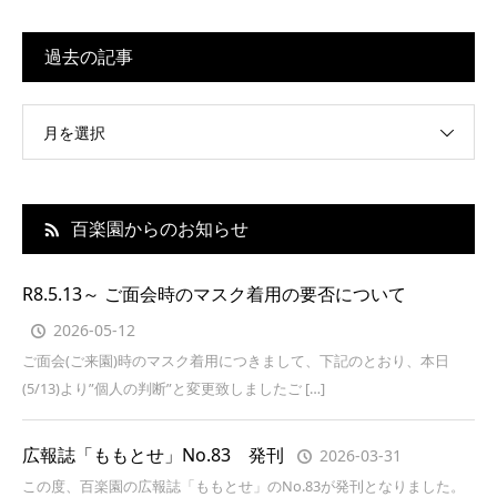
過去の記事
月を選択
百楽園からのお知らせ
R8.5.13～ ご面会時のマスク着用の要否について
2026-05-12
ご面会(ご来園)時のマスク着用につきまして、下記のとおり、本日
(5/13)より”個人の判断”と変更致しましたご […]
広報誌「ももとせ」No.83 発刊
2026-03-31
この度、百楽園の広報誌「ももとせ」のNo.83が発刊となりました。