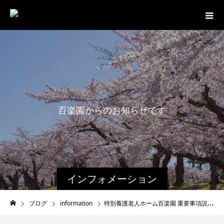
百
楽
園
か
ら
の
お
知
ら
せ
で
す
。
インフォメーション
ブログ
information
特別養護老人ホーム百楽園 重要事項説明書