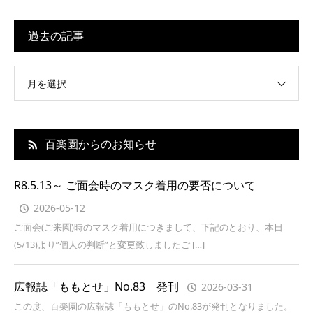
過去の記事
月を選択
百楽園からのお知らせ
R8.5.13～ ご面会時のマスク着用の要否について
2026-05-12
ご面会(ご来園)時のマスク着用につきまして、下記のとおり、本日
(5/13)より”個人の判断”と変更致しましたご […]
広報誌「ももとせ」No.83 発刊
2026-03-31
この度、百楽園の広報誌「ももとせ」のNo.83が発刊となりました。