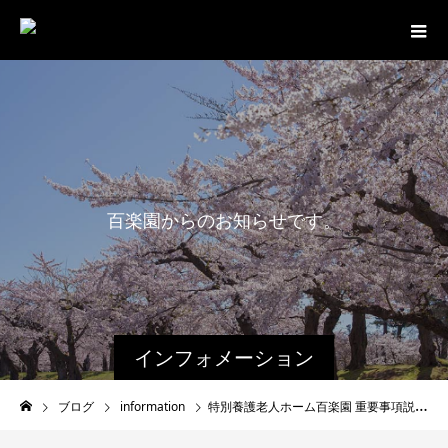
百
楽
園
か
ら
の
お
知
ら
せ
で
す
。
インフォメーション
ブログ
information
特別養護老人ホーム百楽園 重要事項説明書