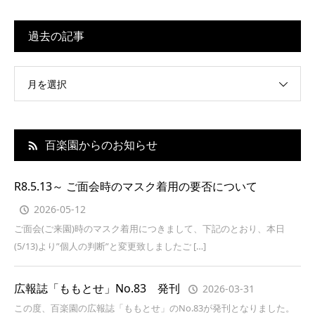
過去の記事
月を選択
百楽園からのお知らせ
R8.5.13～ ご面会時のマスク着用の要否について
2026-05-12
ご面会(ご来園)時のマスク着用につきまして、下記のとおり、本日
(5/13)より”個人の判断”と変更致しましたご […]
広報誌「ももとせ」No.83 発刊
2026-03-31
この度、百楽園の広報誌「ももとせ」のNo.83が発刊となりました。