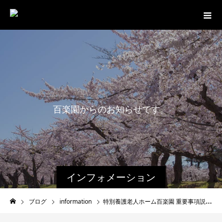
百
楽
園
か
ら
の
お
知
ら
せ
で
す
。
インフォメーション
ブログ
information
特別養護老人ホーム百楽園 重要事項説明書