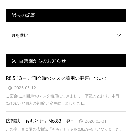
過去の記事
月を選択
百楽園からのお知らせ
R8.5.13～ ご面会時のマスク着用の要否について
2026-05-12
ご面会(ご来園)時のマスク着用につきまして、下記のとおり、本日
(5/13)より”個人の判断”と変更致しましたご […]
広報誌「ももとせ」No.83 発刊
2026-03-31
この度、百楽園の広報誌「ももとせ」のNo.83が発刊となりました。