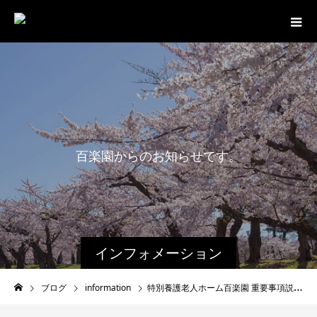
百
楽
園
か
ら
の
お
知
ら
せ
で
す
。
インフォメーション
ブログ
information
特別養護老人ホーム百楽園 重要事項説明書