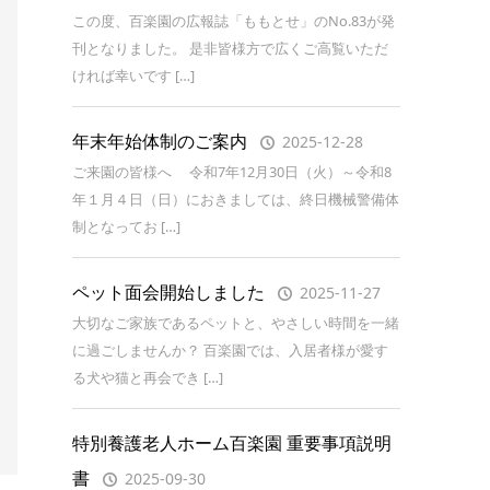
この度、百楽園の広報誌「ももとせ」のNo.83が発
刊となりました。 是非皆様方で広くご高覧いただ
ければ幸いです […]
年末年始体制のご案内
2025-12-28
ご来園の皆様へ 令和7年12月30日（火）～令和8
年１月４日（日）におきましては、終日機械警備体
制となってお […]
ペット面会開始しました
2025-11-27
大切なご家族であるペットと、やさしい時間を一緒
に過ごしませんか？ 百楽園では、入居者様が愛す
る犬や猫と再会でき […]
特別養護老人ホーム百楽園 重要事項説明
書
2025-09-30