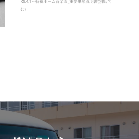
R8.4.1～特養ホーム百楽園_重要事項説明書(別紙含
む)