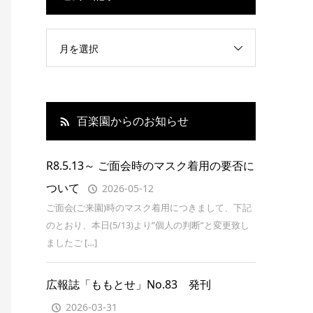
月を選択
百楽園からのお知らせ
R8.5.13～ ご面会時のマスク着用の要否に
ついて
2026-05-12
ご面会(ご来園)時のマスク着用につきまして、下記
のとおり、本日(5/13)より”個人の判断”と変更致し
ましたご […]
広報誌「ももとせ」No.83 発刊
2026-03-31