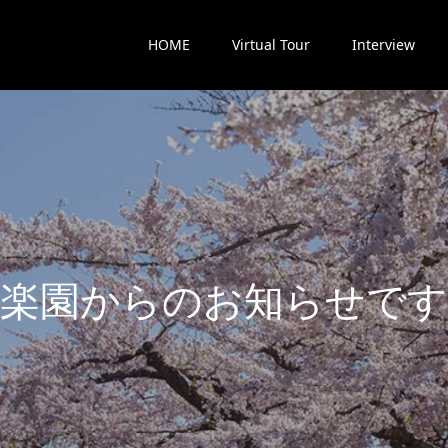
HOME
Virtual Tour
Interview
楽
園
か
ら
の
お
知
ら
せ
で
す