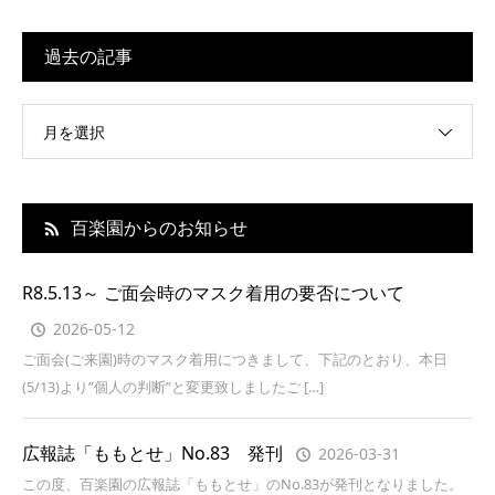
過去の記事
月を選択
百楽園からのお知らせ
R8.5.13～ ご面会時のマスク着用の要否について
2026-05-12
ご面会(ご来園)時のマスク着用につきまして、下記のとおり、本日
(5/13)より”個人の判断”と変更致しましたご […]
広報誌「ももとせ」No.83 発刊
2026-03-31
この度、百楽園の広報誌「ももとせ」のNo.83が発刊となりました。