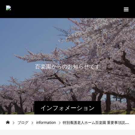
百
楽
園
か
ら
の
お
知
ら
せ
で
す
。
インフォメーション
ブログ
information
特別養護老人ホーム百楽園 重要事項説明書