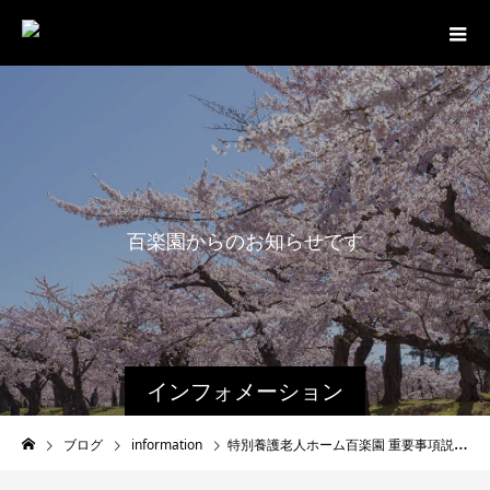
百
楽
園
か
ら
の
お
知
ら
せ
で
す
。
インフォメーション
ブログ
information
特別養護老人ホーム百楽園 重要事項説明書