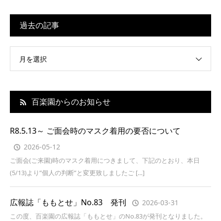
過去の記事
月を選択
百楽園からのお知らせ
R8.5.13～ ご面会時のマスク着用の要否について
2026-05-12
ご面会(ご来園)時のマスク着用につきまして、下記のとおり、本日
(5/13)より”個人の判断”と変更致しましたご […]
広報誌「ももとせ」No.83 発刊
2026-03-31
この度、百楽園の広報誌「ももとせ」のNo.83が発刊となりました。