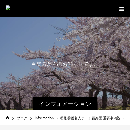
百
楽
園
か
ら
の
お
知
ら
せ
で
す
。
最
新
インフォメーション
ブログ
information
特別養護老人ホーム百楽園 重要事項説明書