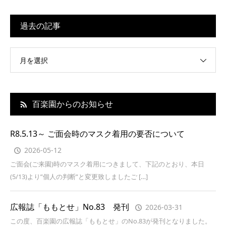
過去の記事
月を選択
百楽園からのお知らせ
R8.5.13～ ご面会時のマスク着用の要否について
2026-05-12
ご面会(ご来園)時のマスク着用につきまして、下記のとおり、本日
(5/13)より”個人の判断”と変更致しましたご […]
広報誌「ももとせ」No.83 発刊
2026-03-31
この度、百楽園の広報誌「ももとせ」のNo.83が発刊となりました。