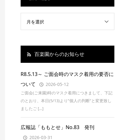
月を選択
百楽園からのお知らせ
R8.5.13～ ご面会時のマスク着用の要否に
ついて
2026-05-12
ご面会(ご来園)時のマスク着用につきまして、下記
のとおり、本日(5/13)より”個人の判断”と変更致し
ましたご […]
広報誌「ももとせ」No.83 発刊
2026-03-31