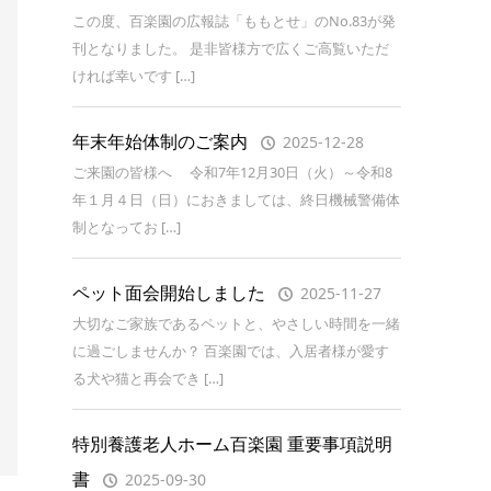
この度、百楽園の広報誌「ももとせ」のNo.83が発
刊となりました。 是非皆様方で広くご高覧いただ
ければ幸いです […]
年末年始体制のご案内
2025-12-28
ご来園の皆様へ 令和7年12月30日（火）～令和8
年１月４日（日）におきましては、終日機械警備体
制となってお […]
ペット面会開始しました
2025-11-27
大切なご家族であるペットと、やさしい時間を一緒
に過ごしませんか？ 百楽園では、入居者様が愛す
る犬や猫と再会でき […]
特別養護老人ホーム百楽園 重要事項説明
書
2025-09-30