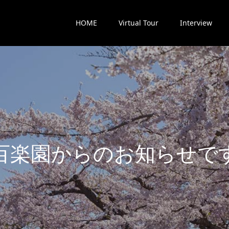
HOME
Virtual Tour
Interview
楽
園
か
ら
の
お
知
ら
せ
で
す