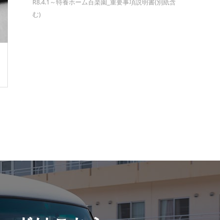
R8.4.1～特養ホーム百楽園_重要事項説明書(別紙含
む)