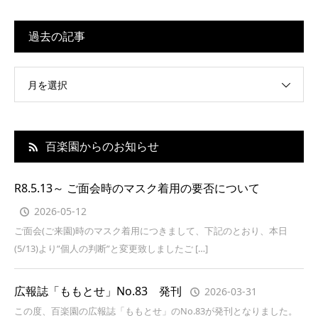
過去の記事
月を選択
百楽園からのお知らせ
R8.5.13～ ご面会時のマスク着用の要否について
2026-05-12
ご面会(ご来園)時のマスク着用につきまして、下記のとおり、本日
(5/13)より”個人の判断”と変更致しましたご […]
広報誌「ももとせ」No.83 発刊
2026-03-31
この度、百楽園の広報誌「ももとせ」のNo.83が発刊となりました。