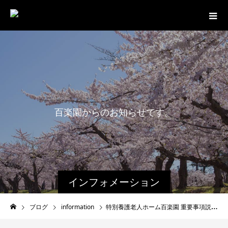
百
楽
園
か
ら
の
お
知
ら
せ
で
す
。
最
インフォメーション
ブログ
information
特別養護老人ホーム百楽園 重要事項説明書