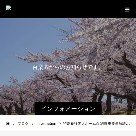
百
楽
園
か
ら
の
お
知
ら
せ
で
す
。
インフォメーション
ブログ
information
特別養護老人ホーム百楽園 重要事項説明書