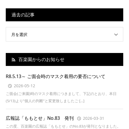
過去の記事
月を選択
百楽園からのお知らせ
R8.5.13～ ご面会時のマスク着用の要否について
2026-05-12
ご面会(ご来園)時のマスク着用につきまして、下記のとおり、本日
(5/13)より”個人の判断”と変更致しましたご […]
広報誌「ももとせ」No.83 発刊
2026-03-31
この度、百楽園の広報誌「ももとせ」のNo.83が発刊となりました。