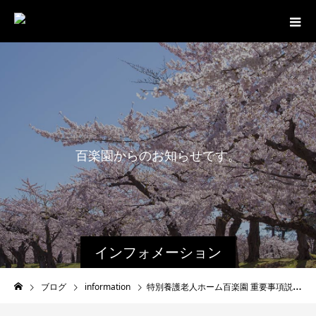
百
楽
園
か
ら
の
お
知
ら
せ
で
す
。
インフォメーション
ブログ
information
特別養護老人ホーム百楽園 重要事項説明書