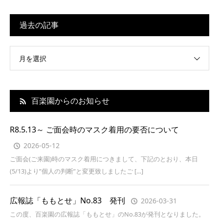
過去の記事
月を選択
百楽園からのお知らせ
R8.5.13～ ご面会時のマスク着用の要否について
2026-05-12
ご面会(ご来園)時のマスク着用につきまして、下記のとおり、本日
(5/13)より”個人の判断”と変更致しましたご […]
広報誌「ももとせ」No.83 発刊
2026-03-31
この度、百楽園の広報誌「ももとせ」のNo.83が発刊となりました。