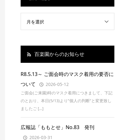
月を選択
百楽園からのお知らせ
R8.5.13～ ご面会時のマスク着用の要否に
ついて
2026-05-12
ご面会(ご来園)時のマスク着用につきまして、下記
のとおり、本日(5/13)より”個人の判断”と変更致し
ましたご […]
広報誌「ももとせ」No.83 発刊
2026-03-31