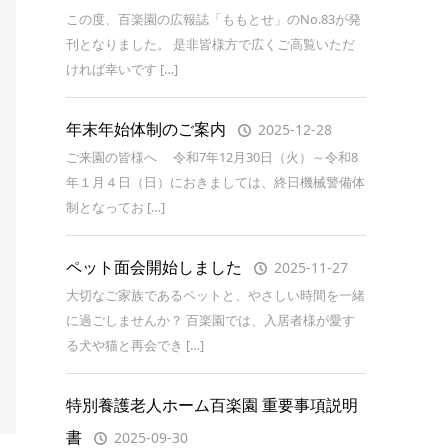
この度、百楽園の広報誌「ももとせ」のNo.83が発
刊となりました。 是非皆様方で広くご高覧いただ
ければ幸いです […]
年末年始体制のご案内
2025-12-28
ご来園の皆様へ 令和7年12月30日（火）～令和8
年１月４日（日）におきましては、終日機械警備体
制となってお […]
ペット面会開始しました
2025-11-27
大切なご家族であるペットと、やさしい時間を一緒
に過ごしませんか？ 百楽園では、入居者様が愛す
る犬や猫と再会でき […]
特別養護老人ホーム百楽園 重要事項説明
書
2025-09-30