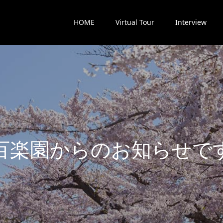
HOME
Virtual Tour
Interview
楽
園
か
ら
の
お
知
ら
せ
で
す