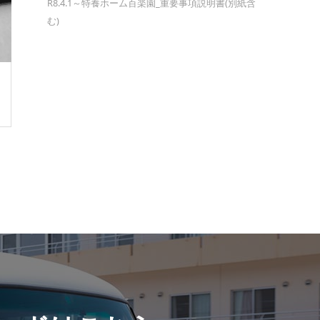
R8.4.1～特養ホーム百楽園_重要事項説明書(別紙含
む)