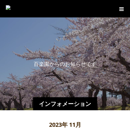
百
楽
園
か
ら
の
お
知
ら
せ
で
す
。
インフォメーション
2023年 11月