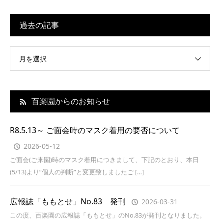
過去の記事
月を選択
百楽園からのお知らせ
R8.5.13～ ご面会時のマスク着用の要否について
2026-05-12
ご面会(ご来園)時のマスク着用につきまして、下記のとおり、本日
(5/13)より”個人の判断”と変更致しましたご […]
広報誌「ももとせ」No.83 発刊
2026-03-31
この度、百楽園の広報誌「ももとせ」のNo.83が発刊となりました。