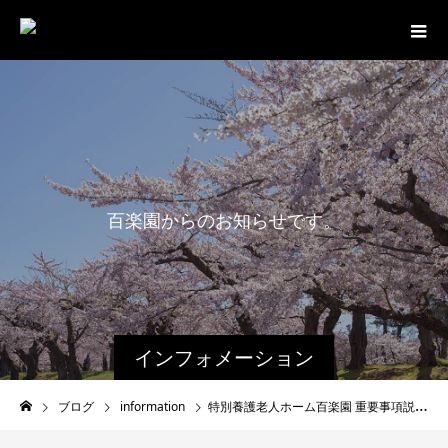
百
楽
園
か
ら
の
お
知
ら
せ
で
す
。
インフォメーション
ブログ
information
特別養護老人ホーム百楽園 重要事項説明書