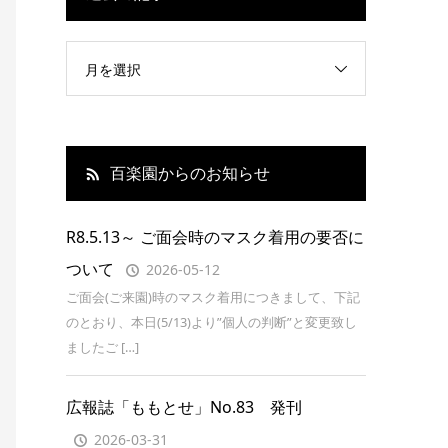
月を選択
百楽園からのお知らせ
R8.5.13～ ご面会時のマスク着用の要否に
ついて
2026-05-12
ご面会(ご来園)時のマスク着用につきまして、下記
のとおり、本日(5/13)より”個人の判断”と変更致し
ましたご […]
広報誌「ももとせ」No.83 発刊
2026-03-31