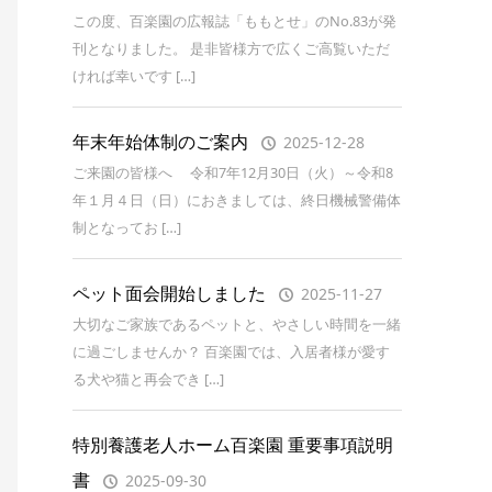
この度、百楽園の広報誌「ももとせ」のNo.83が発
刊となりました。 是非皆様方で広くご高覧いただ
ければ幸いです […]
年末年始体制のご案内
2025-12-28
ご来園の皆様へ 令和7年12月30日（火）～令和8
年１月４日（日）におきましては、終日機械警備体
制となってお […]
ペット面会開始しました
2025-11-27
大切なご家族であるペットと、やさしい時間を一緒
に過ごしませんか？ 百楽園では、入居者様が愛す
る犬や猫と再会でき […]
特別養護老人ホーム百楽園 重要事項説明
書
2025-09-30