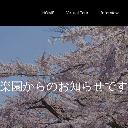
HOME
Virtual Tour
Interview
楽
園
か
ら
の
お
知
ら
せ
で
す
最