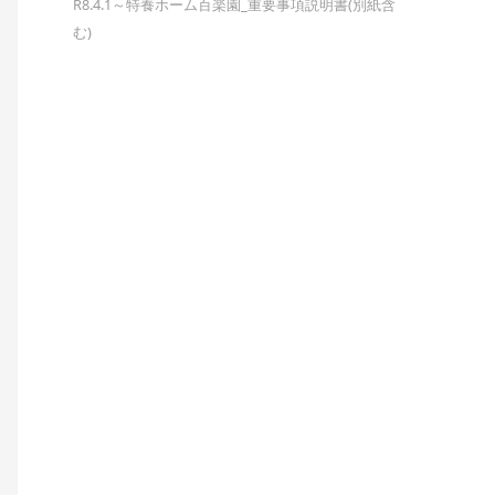
R8.4.1～特養ホーム百楽園_重要事項説明書(別紙含
む)