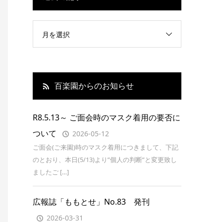
月を選択
百楽園からのお知らせ
R8.5.13～ ご面会時のマスク着用の要否に
ついて
2026-05-12
ご面会(ご来園)時のマスク着用につきまして、下記
のとおり、本日(5/13)より”個人の判断”と変更致し
ましたご […]
広報誌「ももとせ」No.83 発刊
2026-03-31