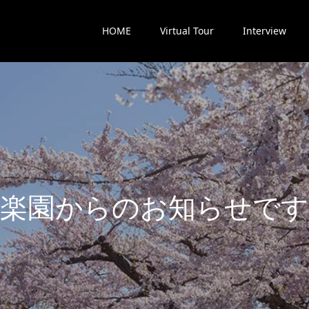
HOME
Virtual Tour
Interview
楽
園
か
ら
の
お
知
ら
せ
で
す