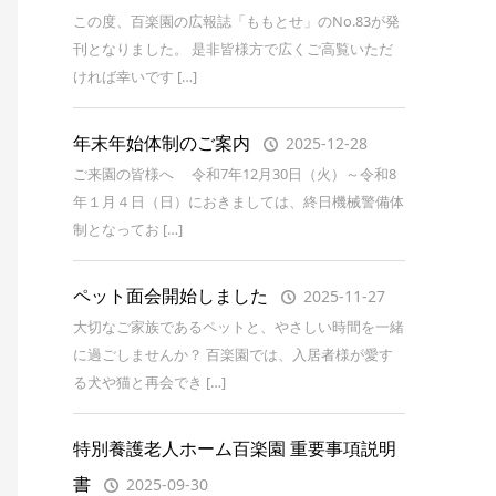
この度、百楽園の広報誌「ももとせ」のNo.83が発
刊となりました。 是非皆様方で広くご高覧いただ
ければ幸いです […]
年末年始体制のご案内
2025-12-28
ご来園の皆様へ 令和7年12月30日（火）～令和8
年１月４日（日）におきましては、終日機械警備体
制となってお […]
ペット面会開始しました
2025-11-27
大切なご家族であるペットと、やさしい時間を一緒
に過ごしませんか？ 百楽園では、入居者様が愛す
る犬や猫と再会でき […]
特別養護老人ホーム百楽園 重要事項説明
書
2025-09-30