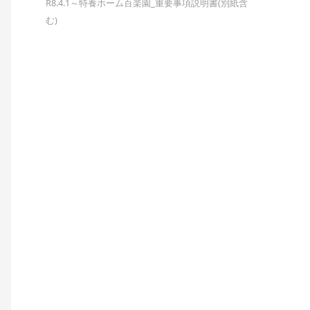
R8.4.1～特養ホーム百楽園_重要事項説明書(別紙含
む)