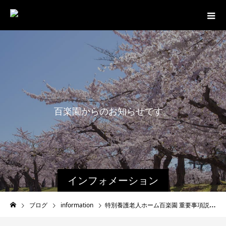
百
楽
園
か
ら
の
お
知
ら
せ
で
す
。
インフォメーション
ブログ
information
特別養護老人ホーム百楽園 重要事項説明書