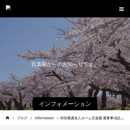
百
楽
園
か
ら
の
お
知
ら
せ
で
す
。
インフォメーション
ブログ
information
特別養護老人ホーム百楽園 重要事項説明書