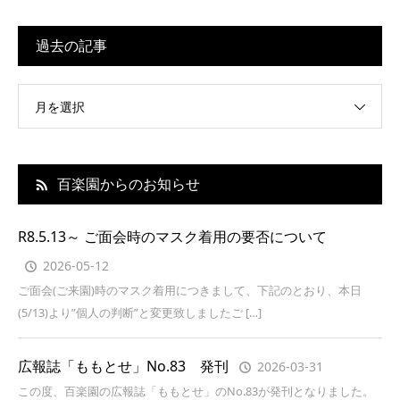
過去の記事
月を選択
百楽園からのお知らせ
R8.5.13～ ご面会時のマスク着用の要否について
2026-05-12
ご面会(ご来園)時のマスク着用につきまして、下記のとおり、本日
(5/13)より”個人の判断”と変更致しましたご […]
広報誌「ももとせ」No.83 発刊
2026-03-31
この度、百楽園の広報誌「ももとせ」のNo.83が発刊となりました。