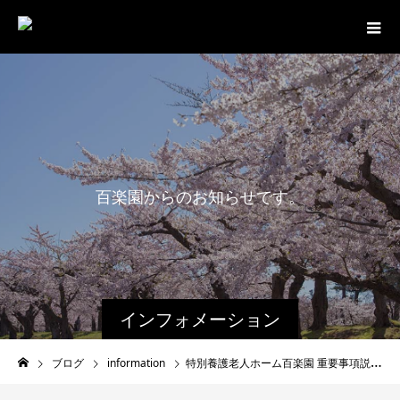
百
楽
園
か
ら
の
お
知
ら
せ
で
す
。
インフォメーション
ブログ
information
特別養護老人ホーム百楽園 重要事項説明書