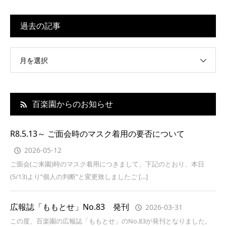
過去の記事
月を選択
百楽園からのお知らせ
R8.5.13～ ご面会時のマスク着用の要否について
2026-05-12
ご面会(ご来園)時のマスク着用につきまして、下記のとおり、本日
(5/13)より”個人の判断”と変更致しましたご […]
広報誌「ももとせ」No.83 発刊
2026-03-31
この度、百楽園の広報誌「ももとせ」のNo.83が発刊となりました。