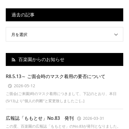
過去の記事
月を選択
百楽園からのお知らせ
R8.5.13～ ご面会時のマスク着用の要否について
2026-05-12
ご面会(ご来園)時のマスク着用につきまして、下記のとおり、本日
(5/13)より”個人の判断”と変更致しましたご […]
広報誌「ももとせ」No.83 発刊
2026-03-31
この度、百楽園の広報誌「ももとせ」のNo.83が発刊となりました。