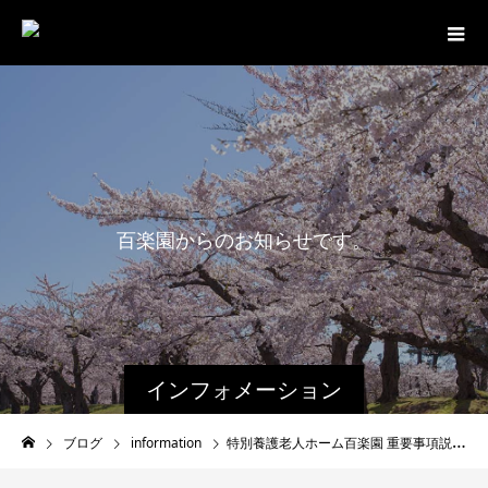
百
楽
園
か
ら
の
お
知
ら
せ
で
す
。
インフォメーション
ブログ
information
特別養護老人ホーム百楽園 重要事項説明書