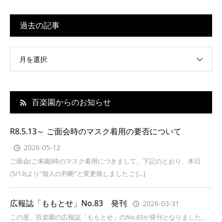
過去の記事
月を選択
百楽園からのお知らせ
R8.5.13～ ご面会時のマスク着用の要否について
2026-05-12
ご面会(ご来園)時のマスク着用につきまして、下記のとおり、本日
(5/13)より”個人の判断”と変更致しましたご […]
広報誌「ももとせ」No.83 発刊
2026-03-31
この度、百楽園の広報誌「ももとせ」のNo.83が発刊となりました。