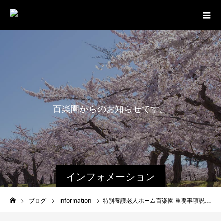
百
楽
園
か
ら
の
お
知
ら
せ
で
す
。
インフォメーション
ブログ
information
特別養護老人ホーム百楽園 重要事項説明書