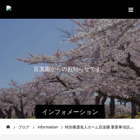
百
楽
園
か
ら
の
お
知
ら
せ
で
す
。
インフォメーション
ブログ
information
特別養護老人ホーム百楽園 重要事項説明書