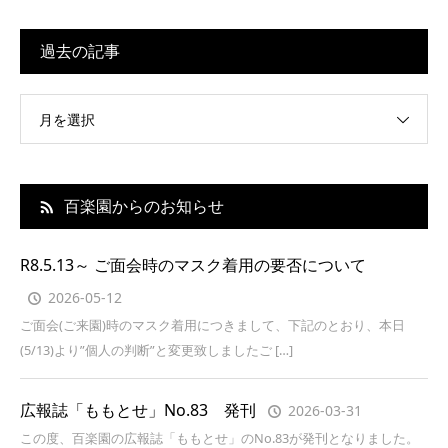
過去の記事
月を選択
百楽園からのお知らせ
R8.5.13～ ご面会時のマスク着用の要否について
2026-05-12
ご面会(ご来園)時のマスク着用につきまして、下記のとおり、本日
(5/13)より”個人の判断”と変更致しましたご […]
広報誌「ももとせ」No.83 発刊
2026-03-31
この度、百楽園の広報誌「ももとせ」のNo.83が発刊となりました。