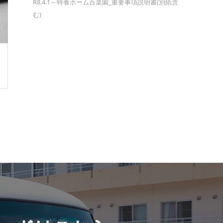
R8.4.1～特養ホーム百楽園_重要事項説明書(別紙含
む)