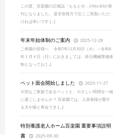
この度、百楽園の広報誌「ももとせ」のNo.83が発
刊となりました。 是非皆様方で広くご高覧いただ
ければ幸いです […]
年末年始体制のご案内
2025-12-28
ご来園の皆様へ 令和7年12月30日（火）～令和8
年１月４日（日）におきましては、終日機械警備体
制となってお […]
ペット面会開始しました
2025-11-27
大切なご家族であるペットと、やさしい時間を一緒
に過ごしませんか？ 百楽園では、入居者様が愛す
る犬や猫と再会でき […]
特別養護老人ホーム百楽園 重要事項説明
書
2025-09-30