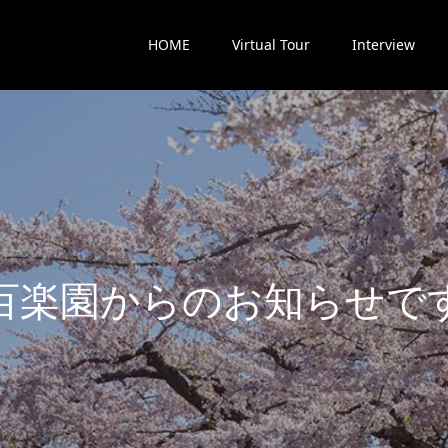
HOME
Virtual Tour
Interview
楽
園
か
ら
の
お
知
ら
せ
で
す