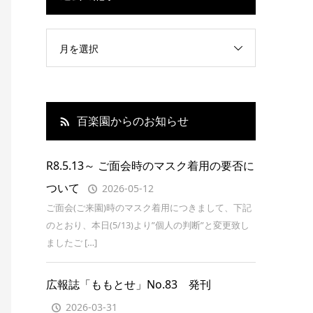
月を選択
百楽園からのお知らせ
R8.5.13～ ご面会時のマスク着用の要否に
ついて
2026-05-12
ご面会(ご来園)時のマスク着用につきまして、下記
のとおり、本日(5/13)より”個人の判断”と変更致し
ましたご […]
広報誌「ももとせ」No.83 発刊
2026-03-31