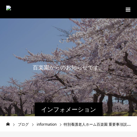
百
楽
園
か
ら
の
お
知
ら
せ
で
す
。
インフォメーション
ブログ
information
特別養護老人ホーム百楽園 重要事項説明書