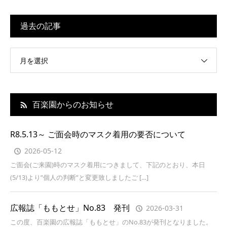
過去の記事
月を選択
百楽園からのお知らせ
R8.5.13～ ご面会時のマスク着用の要否について
2026-05-12
ご面会(ご来園)時のマスク着用につきまして、下記のとおり、本日
(5/13)より”個人の判断”と変更致しましたご […]
広報誌「ももとせ」No.83 発刊
2026-03-31
この度、百楽園の広報誌「ももとせ」のNo.83が発刊となりました。