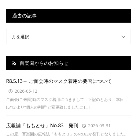
過去の記事
月を選択
百楽園からのお知らせ
R8.5.13～ ご面会時のマスク着用の要否について
2026-05-12
ご面会(ご来園)時のマスク着用につきまして、下記のとおり、本日
(5/13)より”個人の判断”と変更致しましたご […]
広報誌「ももとせ」No.83 発刊
2026-03-31
この度、百楽園の広報誌「ももとせ」のNo.83が発刊となりました。