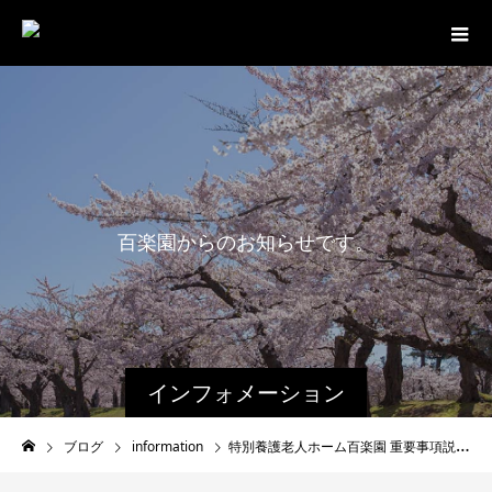
百
楽
園
か
ら
の
お
知
ら
せ
で
す
。
インフォメーション
ブログ
information
特別養護老人ホーム百楽園 重要事項説明書