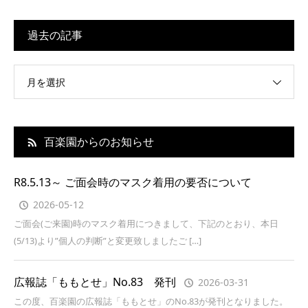
過去の記事
月を選択
百楽園からのお知らせ
R8.5.13～ ご面会時のマスク着用の要否について
2026-05-12
ご面会(ご来園)時のマスク着用につきまして、下記のとおり、本日
(5/13)より”個人の判断”と変更致しましたご […]
広報誌「ももとせ」No.83 発刊
2026-03-31
この度、百楽園の広報誌「ももとせ」のNo.83が発刊となりました。