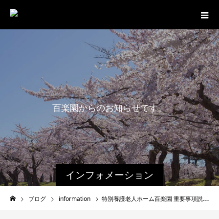
百
楽
園
か
ら
の
お
知
ら
せ
で
す
。
インフォメーション
ブログ
information
特別養護老人ホーム百楽園 重要事項説明書