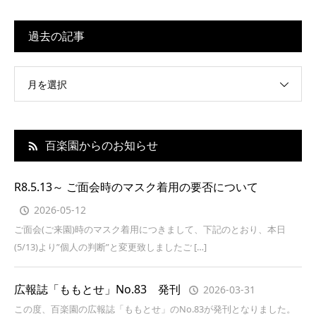
過去の記事
月を選択
百楽園からのお知らせ
R8.5.13～ ご面会時のマスク着用の要否について
2026-05-12
ご面会(ご来園)時のマスク着用につきまして、下記のとおり、本日
(5/13)より”個人の判断”と変更致しましたご […]
広報誌「ももとせ」No.83 発刊
2026-03-31
この度、百楽園の広報誌「ももとせ」のNo.83が発刊となりました。