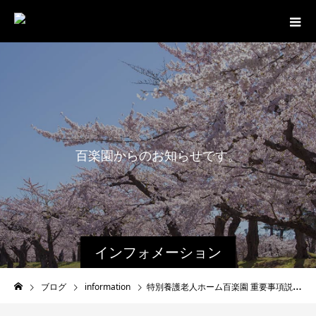
百
楽
園
か
ら
の
お
知
ら
せ
で
す
。
インフォメーション
ブログ
information
特別養護老人ホーム百楽園 重要事項説明書