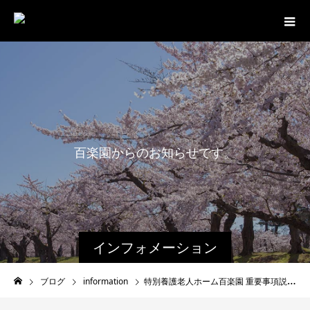
百
楽
園
か
ら
の
お
知
ら
せ
で
す
。
インフォメーション
ブログ
information
特別養護老人ホーム百楽園 重要事項説明書