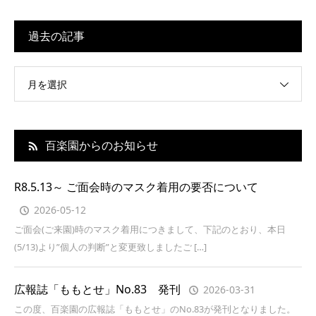
過去の記事
月を選択
百楽園からのお知らせ
R8.5.13～ ご面会時のマスク着用の要否について
2026-05-12
ご面会(ご来園)時のマスク着用につきまして、下記のとおり、本日
(5/13)より”個人の判断”と変更致しましたご […]
広報誌「ももとせ」No.83 発刊
2026-03-31
この度、百楽園の広報誌「ももとせ」のNo.83が発刊となりました。