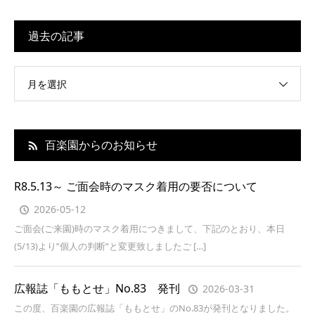
過去の記事
月を選択
百楽園からのお知らせ
R8.5.13～ ご面会時のマスク着用の要否について
2026-05-12
ご面会(ご来園)時のマスク着用につきまして、下記のとおり、本日
(5/13)より”個人の判断”と変更致しましたご […]
広報誌「ももとせ」No.83 発刊
2026-03-31
この度、百楽園の広報誌「ももとせ」のNo.83が発刊となりました。