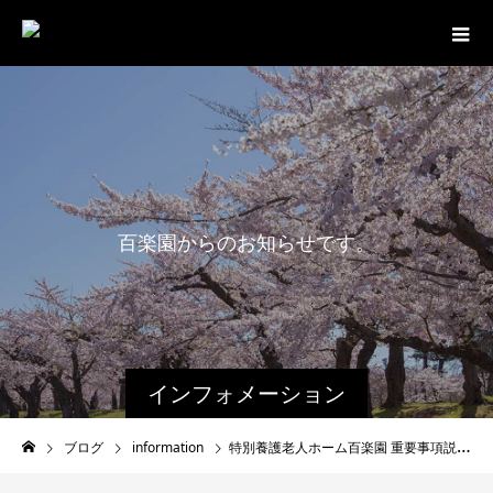
百
楽
園
か
ら
の
お
知
ら
せ
で
す
。
インフォメーション
ブログ
information
特別養護老人ホーム百楽園 重要事項説明書