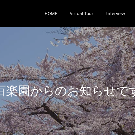
HOME
Virtual Tour
Interview
楽
園
か
ら
の
お
知
ら
せ
で
す