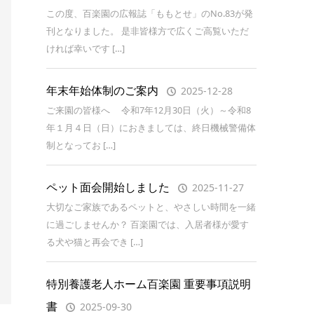
この度、百楽園の広報誌「ももとせ」のNo.83が発
刊となりました。 是非皆様方で広くご高覧いただ
ければ幸いです […]
年末年始体制のご案内
2025-12-28
ご来園の皆様へ 令和7年12月30日（火）～令和8
年１月４日（日）におきましては、終日機械警備体
制となってお […]
ペット面会開始しました
2025-11-27
大切なご家族であるペットと、やさしい時間を一緒
に過ごしませんか？ 百楽園では、入居者様が愛す
る犬や猫と再会でき […]
特別養護老人ホーム百楽園 重要事項説明
書
2025-09-30