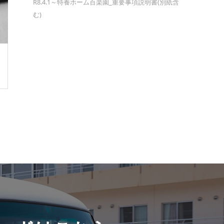
R8.4.1～特養ホーム百楽園_重要事項説明書(別紙含
む)