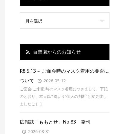
月を選択
百楽園からのお知らせ
R8.5.13～ ご面会時のマスク着用の要否に
ついて
2026-05-12
ご面会(ご来園)時のマスク着用につきまして、下記
のとおり、本日(5/13)より”個人の判断”と変更致し
ましたご […]
広報誌「ももとせ」No.83 発刊
2026-03-31