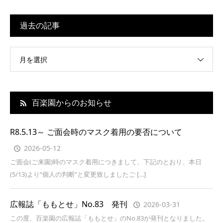
過去の記事
月を選択
百楽園からのお知らせ
R8.5.13～ ご面会時のマスク着用の要否について
2026-05-12
ご面会(ご来園)時のマスク着用につきまして、下記のとおり、本日
(5/13)より”個人の判断”と変更致しましたご […]
広報誌「ももとせ」No.83 発刊
2026-03-31
この度、百楽園の広報誌「ももとせ」のNo.83が発刊となりました。