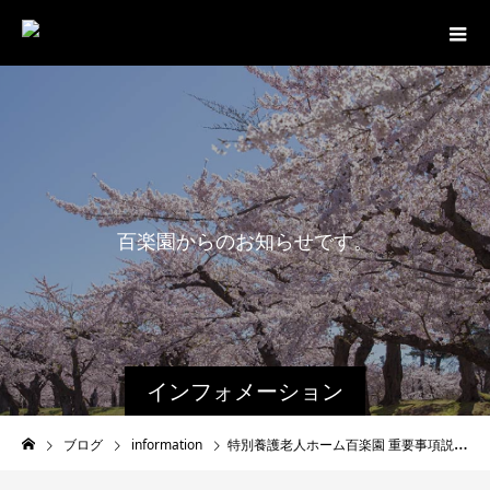
百
楽
園
か
ら
の
お
知
ら
せ
で
す
。
インフォメーション
ブログ
information
特別養護老人ホーム百楽園 重要事項説明書