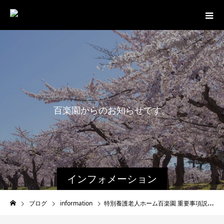
百
楽
園
か
ら
の
お
知
ら
せ
で
す
。
最
インフォメーション
ブログ
information
特別養護老人ホーム百楽園 重要事項説明書