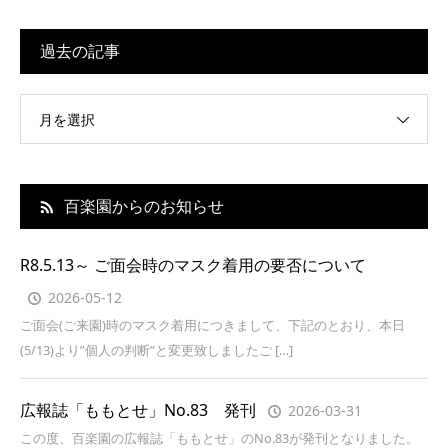
過去の記事
月を選択
百楽園からのお知らせ
R8.5.13～ ご面会時のマスク着用の要否について
2026-05-12
ご面会(ご来園)時のマスク着用につきまして、下記のとおり、本日
(5/13)より”個人の判断”と変更致しましたご […]
広報誌「ももとせ」No.83 発刊
2026-03-31
この度、百楽園の広報誌「ももとせ」のNo.83が発刊となりました。