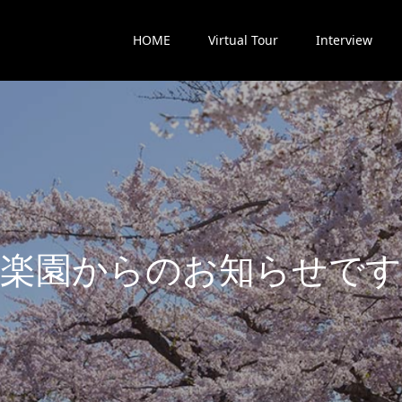
HOME
Virtual Tour
Interview
楽
園
か
ら
の
お
知
ら
せ
で
す