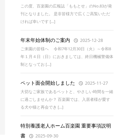
この度、百楽園の広報誌「ももとせ」のNo.83が発
刊となりました。 是非皆様方で広くご高覧いただ
ければ幸いです […]
年末年始体制のご案内
2025-12-28
ご来園の皆様へ 令和7年12月30日（火）～令和8
年１月４日（日）におきましては、終日機械警備体
制となってお […]
ペット面会開始しました
2025-11-27
大切なご家族であるペットと、やさしい時間を一緒
に過ごしませんか？ 百楽園では、入居者様が愛す
る犬や猫と再会でき […]
特別養護老人ホーム百楽園 重要事項説明
書
2025-09-30