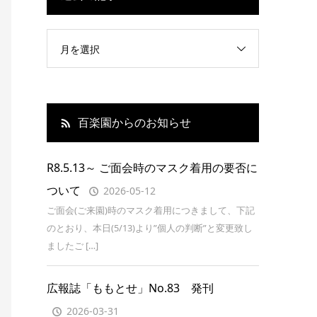
月を選択
百楽園からのお知らせ
R8.5.13～ ご面会時のマスク着用の要否に
ついて
2026-05-12
ご面会(ご来園)時のマスク着用につきまして、下記
のとおり、本日(5/13)より”個人の判断”と変更致し
ましたご […]
広報誌「ももとせ」No.83 発刊
2026-03-31