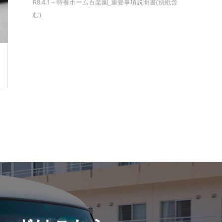
R8.4.1～特養ホーム百楽園_重要事項説明書(別紙含
む)