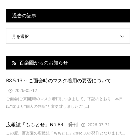
過去の記事
月を選択
百楽園からのお知らせ
R8.5.13～ ご面会時のマスク着用の要否について
2026-05-12
ご面会(ご来園)時のマスク着用につきまして、下記のとおり、本日
(5/13)より”個人の判断”と変更致しましたご […]
広報誌「ももとせ」No.83 発刊
2026-03-31
この度、百楽園の広報誌「ももとせ」のNo.83が発刊となりました。