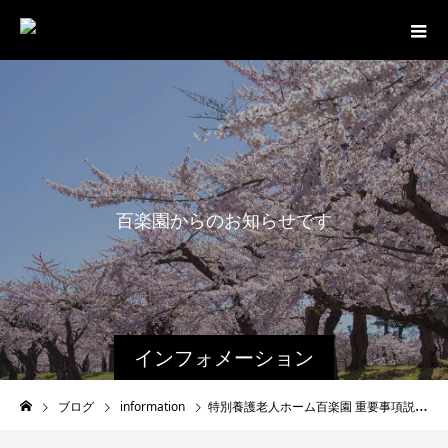
百
楽
園
か
ら
の
お
知
ら
せ
で
す
。
インフォメーション
ブログ
information
特別養護老人ホーム百楽園 重要事項説明書