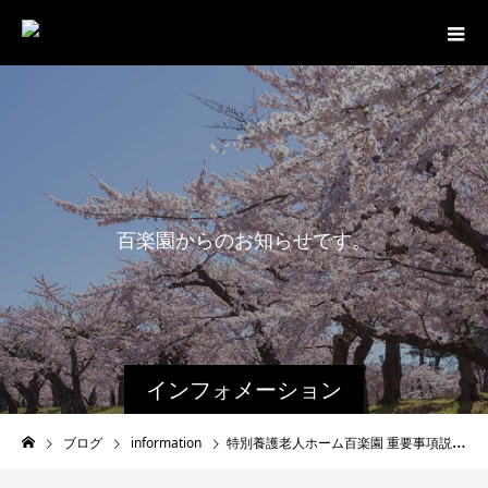
百
楽
園
か
ら
の
お
知
ら
せ
で
す
。
最
インフォメーション
ブログ
information
特別養護老人ホーム百楽園 重要事項説明書