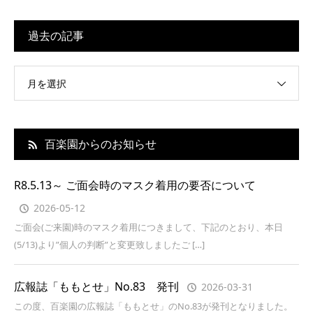
過去の記事
月を選択
百楽園からのお知らせ
R8.5.13～ ご面会時のマスク着用の要否について
2026-05-12
ご面会(ご来園)時のマスク着用につきまして、下記のとおり、本日
(5/13)より”個人の判断”と変更致しましたご […]
広報誌「ももとせ」No.83 発刊
2026-03-31
この度、百楽園の広報誌「ももとせ」のNo.83が発刊となりました。