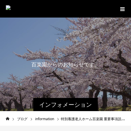
百
楽
園
か
ら
の
お
知
ら
せ
で
す
。
インフォメーション
ブログ
information
特別養護老人ホーム百楽園 重要事項説明書