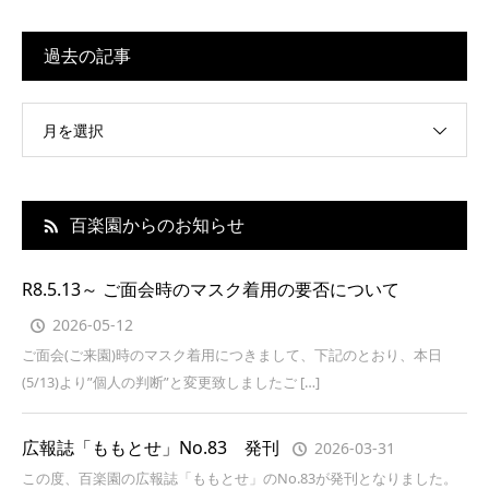
過去の記事
月を選択
百楽園からのお知らせ
R8.5.13～ ご面会時のマスク着用の要否について
2026-05-12
ご面会(ご来園)時のマスク着用につきまして、下記のとおり、本日
(5/13)より”個人の判断”と変更致しましたご […]
広報誌「ももとせ」No.83 発刊
2026-03-31
この度、百楽園の広報誌「ももとせ」のNo.83が発刊となりました。