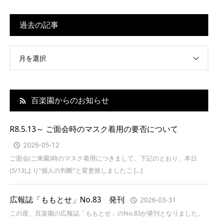
過去の記事
月を選択
百楽園からのお知らせ
R8.5.13～ ご面会時のマスク着用の要否について
2026-05-12
ご面会(ご来園)時のマスク着用につきまして、下記のとおり、本日
(5/13)より”個人の判断”と変更致しましたご […]
広報誌「ももとせ」No.83 発刊
2026-03-31
この度、百楽園の広報誌「ももとせ」のNo.83が発刊となりました。