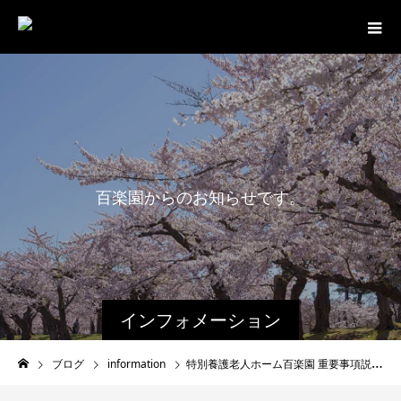
百
楽
園
か
ら
の
お
知
ら
せ
で
す
。
最
新
情
報
インフォメーション
ブログ
information
特別養護老人ホーム百楽園 重要事項説明書