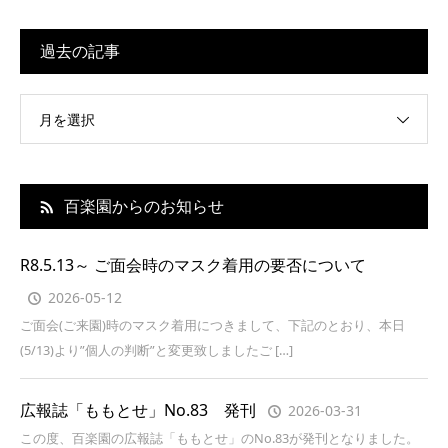
過去の記事
月を選択
百楽園からのお知らせ
R8.5.13～ ご面会時のマスク着用の要否について
2026-05-12
ご面会(ご来園)時のマスク着用につきまして、下記のとおり、本日
(5/13)より”個人の判断”と変更致しましたご […]
広報誌「ももとせ」No.83 発刊
2026-03-31
この度、百楽園の広報誌「ももとせ」のNo.83が発刊となりました。