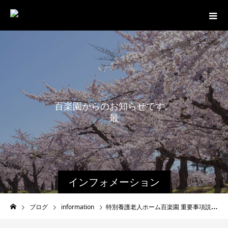
百
楽
園
か
ら
の
お
知
ら
せ
で
す
。
最
新
情
報
インフォメーション
ブログ
information
特別養護老人ホーム百楽園 重要事項説明書