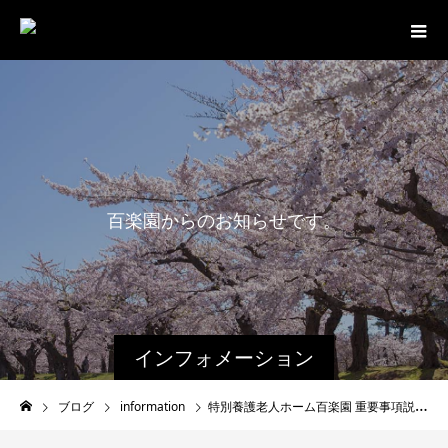
百
楽
園
か
ら
の
お
知
ら
せ
で
す
。
インフォメーション
ブログ
information
特別養護老人ホーム百楽園 重要事項説明書