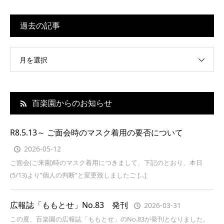
過去の記事
月を選択
百楽園からのお知らせ
R8.5.13～ ご面会時のマスク着用の要否について
2026-05-12
ご面会(ご来園)時のマスク着用につきまして、下記のとおり、本日
(5/13)より”個人の判断”と変更致しましたご […]
広報誌「ももとせ」No.83 発刊
2026-03-31
この度、百楽園の広報誌「ももとせ」のNo.83が発刊となりました。