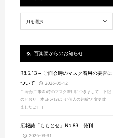
月を選択
百楽園からのお知らせ
R8.5.13～ ご面会時のマスク着用の要否に
ついて
2026-05-12
ご面会(ご来園)時のマスク着用につきまして、下記
のとおり、本日(5/13)より”個人の判断”と変更致し
ましたご […]
広報誌「ももとせ」No.83 発刊
2026-03-31