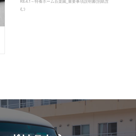
R8.4.1～特養ホーム百楽園_重要事項説明書(別紙含
む)