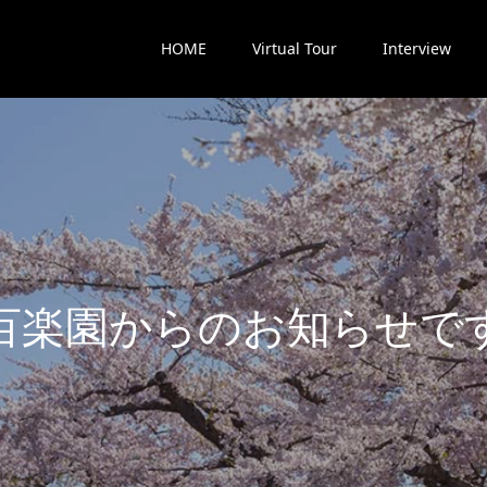
HOME
Virtual Tour
Interview
楽
園
か
ら
の
お
知
ら
せ
で
す
最