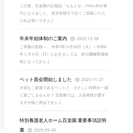
この度、百楽園の広報誌「ももとせ」のNo.83が発
刊となりました。 是非皆様方で広くご高覧いただ
ければ幸いです […]
年末年始体制のご案内
2025-12-28
ご来園の皆様へ 令和7年12月30日（火）～令和8
年１月４日（日）におきましては、終日機械警備体
制となってお […]
ペット面会開始しました
2025-11-27
大切なご家族であるペットと、やさしい時間を一緒
に過ごしませんか？ 百楽園では、入居者様が愛す
る犬や猫と再会でき […]
特別養護老人ホーム百楽園 重要事項説明
書
2025-09-30