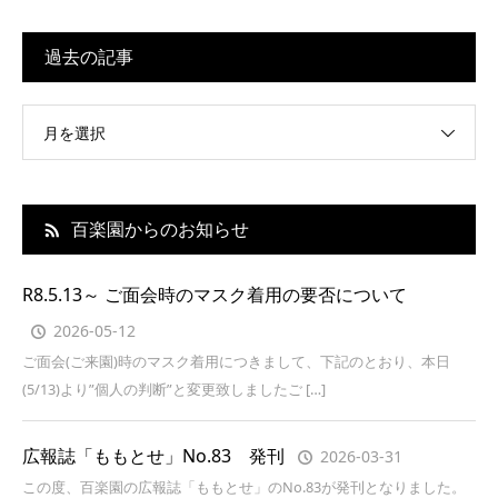
過去の記事
月を選択
百楽園からのお知らせ
R8.5.13～ ご面会時のマスク着用の要否について
2026-05-12
ご面会(ご来園)時のマスク着用につきまして、下記のとおり、本日
(5/13)より”個人の判断”と変更致しましたご […]
広報誌「ももとせ」No.83 発刊
2026-03-31
この度、百楽園の広報誌「ももとせ」のNo.83が発刊となりました。