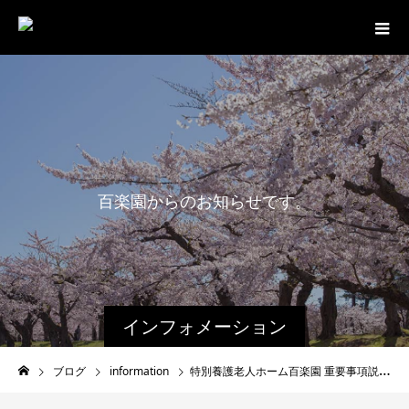
百
楽
園
か
ら
の
お
知
ら
せ
で
す
。
最
インフォメーション
ブログ
information
特別養護老人ホーム百楽園 重要事項説明書