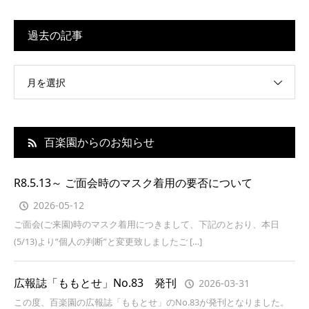
過去の記事
月を選択
百楽園からのお知らせ
R8.5.13～ ご面会時のマスク着用の要否について
2026-05-12
ご面会(ご来園)時のマスク着用につきまして、下記のとおり、本日
(5/13)より”個人の判断”と変更致しましたご […]
広報誌「ももとせ」No.83 発刊
2026-03-31
この度、百楽園の広報誌「ももとせ」のNo.83が発刊となりました。