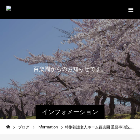
百
楽
園
か
ら
の
お
知
ら
せ
で
す
。
インフォメーション
ブログ
information
特別養護老人ホーム百楽園 重要事項説明書