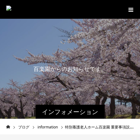
百
楽
園
か
ら
の
お
知
ら
せ
で
す
。
最
インフォメーション
ブログ
information
特別養護老人ホーム百楽園 重要事項説明書