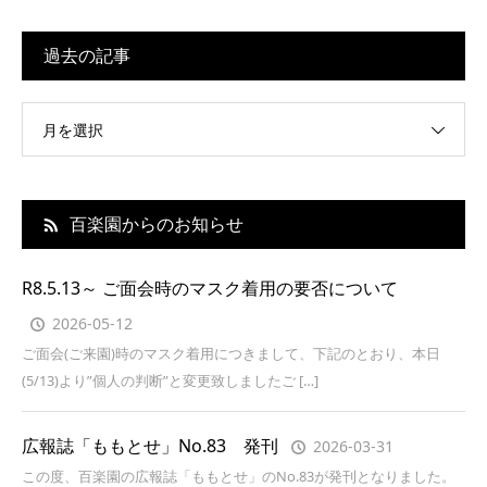
過去の記事
月を選択
百楽園からのお知らせ
R8.5.13～ ご面会時のマスク着用の要否について
2026-05-12
ご面会(ご来園)時のマスク着用につきまして、下記のとおり、本日
(5/13)より”個人の判断”と変更致しましたご […]
広報誌「ももとせ」No.83 発刊
2026-03-31
この度、百楽園の広報誌「ももとせ」のNo.83が発刊となりました。