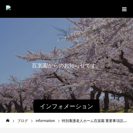
百
楽
園
か
ら
の
お
知
ら
せ
で
す
。
インフォメーション
ブログ
information
特別養護老人ホーム百楽園 重要事項説明書