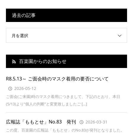
過去の記事
月を選択
百楽園からのお知らせ
R8.5.13～ ご面会時のマスク着用の要否について
2026-05-12
ご面会(ご来園)時のマスク着用につきまして、下記のとおり、本日
(5/13)より”個人の判断”と変更致しましたご […]
広報誌「ももとせ」No.83 発刊
2026-03-31
この度、百楽園の広報誌「ももとせ」のNo.83が発刊となりました。