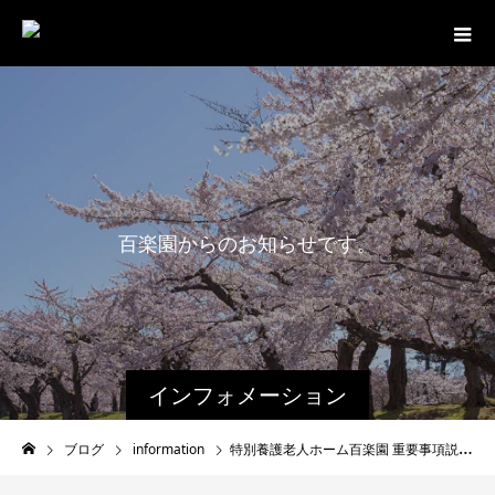
百
楽
園
か
ら
の
お
知
ら
せ
で
す
。
インフォメーション
ブログ
information
特別養護老人ホーム百楽園 重要事項説明書