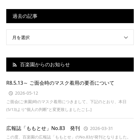
過去の記事
月を選択
百楽園からのお知らせ
R8.5.13～ ご面会時のマスク着用の要否について
2026-05-12
ご面会(ご来園)時のマスク着用につきまして、下記のとおり、本日
(5/13)より”個人の判断”と変更致しましたご […]
広報誌「ももとせ」No.83 発刊
2026-03-31
この度、百楽園の広報誌「ももとせ」のNo.83が発刊となりました。